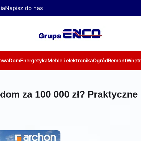
ia
Napisz do nas
owa
Dom
Energetyka
Meble i elektronika
Ogród
Remont
Wnętr
om za 100 000 zł? Praktyczne