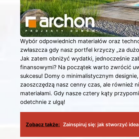
Wybór odpowiednich materiałów oraz techn
zwłaszcza gdy nasz portfel krzyczy „za dużo
Jak zatem obniżyć wydatki, jednocześnie za
finansowymi? Na początek warto zwrócić uwa
sukcesu! Domy o minimalistycznym designie,
zaoszczędzą nasz cenny czas, ale również n
materiałami. Gdy nasze cztery kąty przypomin
odetchnie z ulgą!
Zobacz także:
Zainspiruj się: jak stworzyć id