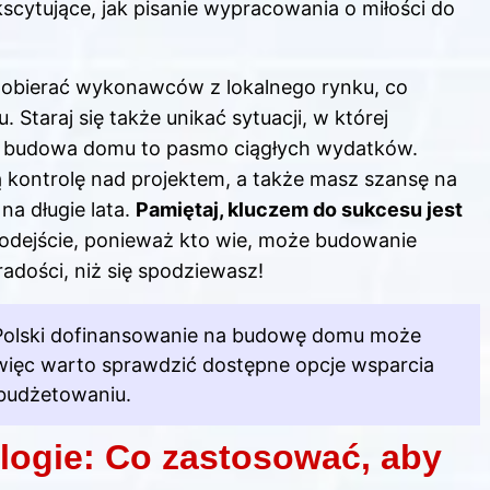
scytujące, jak pisanie wypracowania o miłości do
 dobierać wykonawców z lokalnego rynku, co
Staraj się także unikać sytuacji, w której
e budowa domu to pasmo ciągłych wydatków.
ą kontrolę nad projektem, a także masz szansę na
a długie lata.
Pamiętaj, kluczem do sukcesu jest
podejście, ponieważ kto wie, może budowanie
radości, niż się spodziewasz!
h Polski dofinansowanie na budowę domu może
więc warto sprawdzić dostępne opcje wsparcia
 budżetowaniu.
ologie: Co zastosować, aby