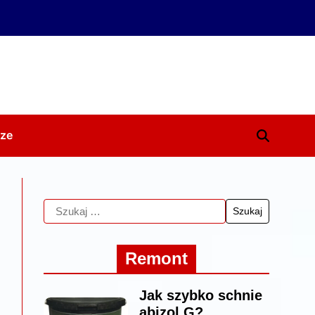
ze
Remont
Jak szybko schnie
abizol G?