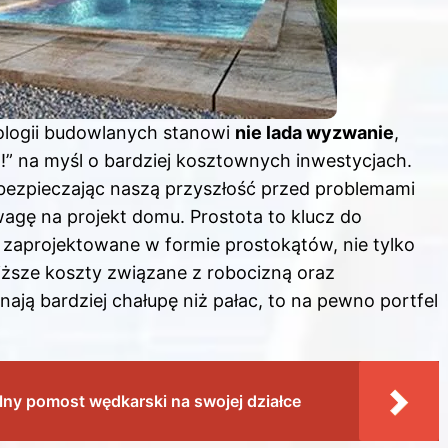
ologii budowlanych stanowi
nie lada wyzwanie
,
!” na myśl o bardziej kosztownych inwestycjach.
bezpieczając naszą przyszłość przed problemami
gę na projekt domu. Prostota to klucz do
 zaprojektowane w formie prostokątów, nie tylko
iższe
koszty
związane z robocizną oraz
ają bardziej chałupę niż pałac, to na pewno portfel
ealny pomost wędkarski na swojej działce