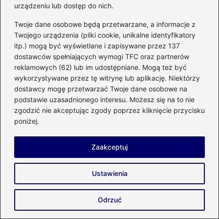
Wymagane pola są oznaczone
*
urządzeniu lub dostęp do nich.
Komentarz
*
Twoje dane osobowe będą przetwarzane, a informacje z
Twojego urządzenia (pliki cookie, unikalne identyfikatory
itp.) mogą być wyświetlane i zapisywane przez 137
dostawców spełniających wymogi TFC oraz partnerów
reklamowych (62) lub im udostępniane. Mogą też być
wykorzystywane przez tę witrynę lub aplikację. Niektórzy
dostawcy mogę przetwarzać Twoje dane osobowe na
podstawie uzasadnionego interesu. Możesz się na to nie
Nazwa
*
zgodzić nie akceptując zgody poprzez kliknięcie przycisku
poniżej.
Adres email
*
Zaakceptuj
Ustawienia
Witryna internetowa
Odrzuć
Zapamiętaj moje dane w tej przeglądarce
podczas pisania kolejnych komentarzy.