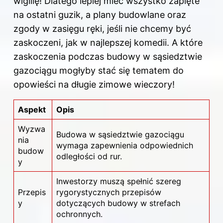
wigilię! Dlatego lepiej mieć wszystko zapięte
na ostatni guzik, a plany budowlane oraz
zgody w zasięgu ręki, jeśli nie chcemy być
zaskoczeni, jak w najlepszej komedii. A które
zaskoczenia podczas budowy w sąsiedztwie
gazociągu mogłyby stać się tematem do
opowieści na długie zimowe wieczory!
Aspekt
Opis
Wyzwa
Budowa w sąsiedztwie gazociągu
nia
wymaga zapewnienia odpowiednich
budow
odległości od rur.
y
Inwestorzy muszą spełnić szereg
Przepis
rygorystycznych przepisów
y
dotyczących budowy w strefach
ochronnych.