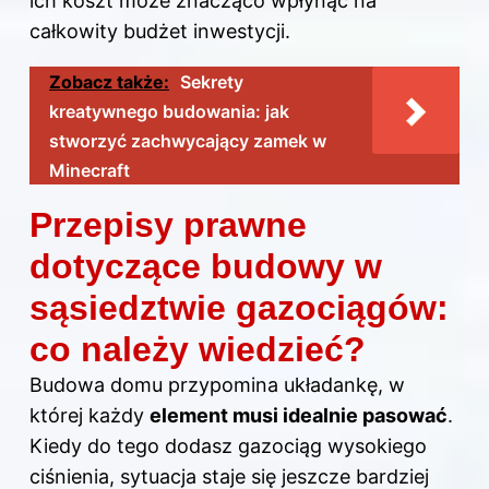
ich koszt może znacząco wpłynąć na
całkowity budżet inwestycji.
Zobacz także:
Sekrety
kreatywnego budowania: jak
stworzyć zachwycający zamek w
Minecraft
Przepisy prawne
dotyczące budowy w
sąsiedztwie gazociągów:
co należy wiedzieć?
Budowa domu przypomina układankę, w
której każdy
element musi idealnie pasować
.
Kiedy do tego dodasz gazociąg wysokiego
ciśnienia
, sytuacja staje się jeszcze bardziej