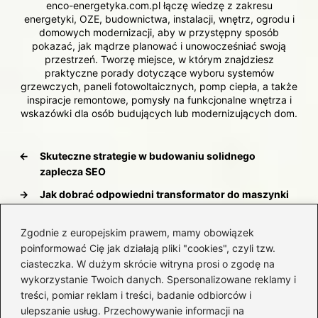
enco-energetyka.com.pl łączę wiedzę z zakresu
energetyki, OZE, budownictwa, instalacji, wnętrz, ogrodu i
domowych modernizacji, aby w przystępny sposób
pokazać, jak mądrze planować i unowocześniać swoją
przestrzeń. Tworzę miejsce, w którym znajdziesz
praktyczne porady dotyczące wyboru systemów
grzewczych, paneli fotowoltaicznych, pomp ciepła, a także
inspiracje remontowe, pomysły na funkcjonalne wnętrza i
wskazówki dla osób budujących lub modernizujących dom.
←
Skuteczne strategie w budowaniu solidnego
zaplecza SEO
→
Jak dobrać odpowiedni transformator do maszynki
do cięcia styropianu?
Zgodnie z europejskim prawem, mamy obowiązek
poinformować Cię jak działają pliki "cookies", czyli tzw.
ciasteczka. W dużym skrócie witryna prosi o zgodę na
Dodaj komentarz
wykorzystanie Twoich danych. Spersonalizowane reklamy i
treści, pomiar reklam i treści, badanie odbiorców i
ulepszanie usług. Przechowywanie informacji na
Twój adres email nie zostanie opublikowany.