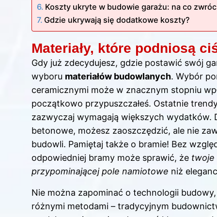
Koszty ukryte w budowie garażu: na co zwró
Gdzie ukrywają się dodatkowe koszty?
Materiały, które podniosą ci
Gdy już zdecydujesz, gdzie postawić swój g
wyboru
materiałów budowlanych
. Wybór p
ceramicznymi może w znacznym stopniu wpłyn
początkowo przypuszczałeś. Ostatnie trendy 
zazwyczaj wymagają większych wydatków. Dla
betonowe, możesz zaoszczędzić, ale nie zaw
budowli. Pamiętaj także o bramie! Bez względ
odpowiedniej bramy może sprawić, że
twoje 
przypominającej pole namiotowe
niż eleganc
Nie można zapominać o technologii budowy
różnymi metodami – tradycyjnym budownic