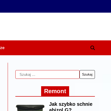
ze
Remont
Jak szybko schnie
abizol G?