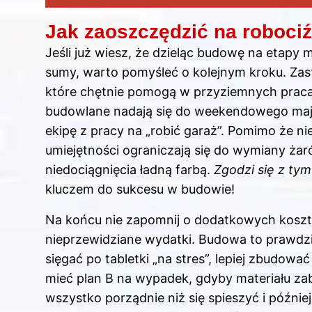
Jak zaoszczędzić na roboci
Jeśli już wiesz, że dzieląc budowę na etap
sumy, warto pomyśleć o kolejnym kroku. Zas
które chętnie pomogą w przyziemnych pracach
budowlane nadają się do weekendowego majst
ekipę z pracy na „robić garaż”. Pomimo że n
umiejętności ograniczają się do wymiany ż
niedociągnięcia ładną farbą.
Zgodzi się z tym
kluczem do sukcesu w budowie!
Na końcu nie zapomnij o dodatkowych kosz
nieprzewidziane wydatki. Budowa to prawdz
sięgać po tabletki „na stres”, lepiej zbudow
mieć plan B na wypadek, gdyby materiału zab
wszystko porządnie niż się spieszyć i późnie