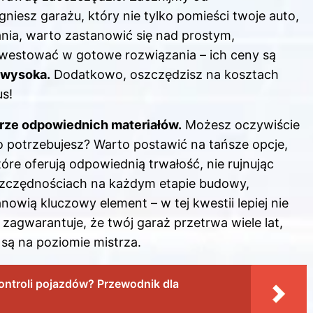
gniesz garażu, który nie tylko pomieści twoje auto,
ania, warto zastanowić się nad prostym,
inwestować w gotowe rozwiązania – ich ceny są
 wysoka.
Dodatkowo, oszczędzisz na kosztach
us!
ze odpowiednich materiałów.
Możesz oczywiście
o potrzebujesz? Warto postawić na tańsze opcje,
óre oferują odpowiednią trwałość, nie rujnując
oszczędnościach na każdym etapie budowy,
owią kluczowy element – w tej kwestii lepiej nie
agwarantuje, że twój garaż przetrwa wiele lat,
 są na poziomie mistrza.
kontroli pojazdów? Przewodnik dla