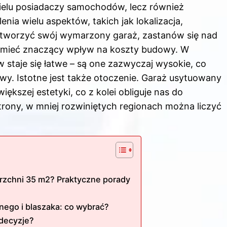
ielu posiadaczy samochodów, lecz również
a wielu aspektów, takich jak lokalizacja,
z tworzyć swój wymarzony garaż, zastanów się nad
że mieć znaczący wpływ na koszty budowy. W
staje się łatwe – są one zazwyczaj wysokie, co
y. Istotne jest także otoczenie. Garaż usytuowany
kszej estetyki, co z kolei obliguje nas do
trony, w mniej rozwiniętych regionach można liczyć
rzchni 35 m2? Praktyczne porady
ego i blaszaka: co wybrać?
decyzje?