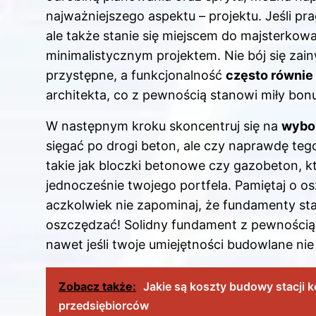
najważniejszego aspektu – projektu. Jeśli pra
ale także stanie się miejscem do majsterkow
minimalistycznym projektem. Nie bój się za
przystępne, a funkcjonalność
często równie
architekta, co z pewnością stanowi miły bon
W następnym kroku skoncentruj się na
wybor
sięgać po drogi beton, ale czy naprawdę teg
takie jak bloczki betonowe czy gazobeton, kt
jednocześnie twojego portfela. Pamiętaj o 
aczkolwiek nie zapominaj, że fundamenty stan
oszczędzać! Solidny fundament z pewnością z
nawet jeśli twoje umiejętności budowlane nie
Zobacz także:
Jakie są koszty budowy stacji 
przedsiębiorców