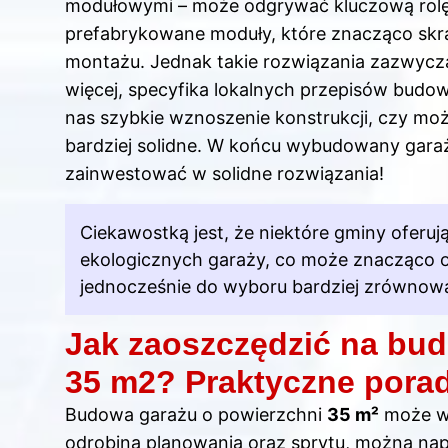
modułowymi – może odgrywać kluczową rolę.
prefabrykowane moduły, które znacząco skr
montażu. Jednak takie rozwiązania zazwycza
więcej, specyfika lokalnych przepisów budow
nas szybkie wznoszenie konstrukcji, czy może
bardziej solidne. W końcu wybudowany garaż 
zainwestować w solidne rozwiązania!
Ciekawostką jest, że niektóre gminy oferuj
ekologicznych garaży, co może znacząco o
jednocześnie do wyboru bardziej zrównow
Jak zaoszczędzić na bud
35 m2? Praktyczne pora
Budowa garażu o powierzchni
35 m²
może wy
odrobiną planowania oraz sprytu, można na