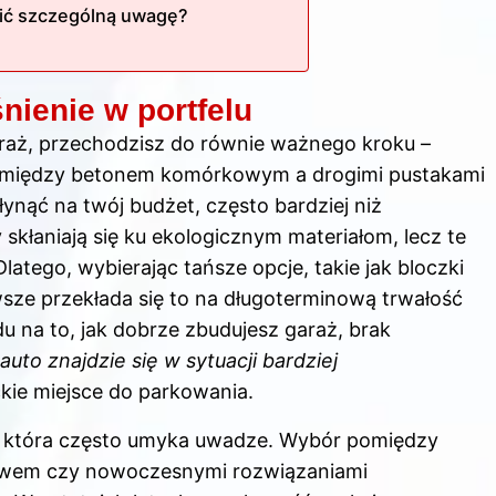
cić szczególną uwagę?
śnienie w portfelu
araż, przechodzisz do równie ważnego kroku –
omiędzy betonem komórkowym a drogimi pustakami
ąć na twój budżet, często bardziej niż
skłaniają się ku ekologicznym materiałom, lecz te
tego, wybierając tańsze opcje, takie jak bloczki
sze przekłada się to na długoterminową trwałość
u na to, jak dobrze zbudujesz garaż, brak
auto znajdzie się w sytuacji bardziej
kie miejsce do parkowania.
, która często umyka uwadze. Wybór pomiędzy
twem czy nowoczesnymi rozwiązaniami