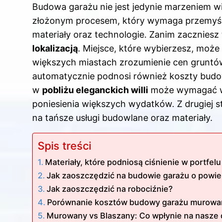
Budowa garażu nie jest jedynie marzeniem w
złożonym procesem, który wymaga przemyśleni
materiały oraz technologie. Zanim zacznies
lokalizacją
. Miejsce, które wybierzesz, mo
większych miastach zrozumienie cen gruntów 
automatycznie podnosi również koszty budow
w
pobliżu eleganckich willi
może wymagać wię
poniesienia większych wydatków. Z drugiej s
na tańsze usługi budowlane oraz materiały.
Spis treści
Materiały, które podniosą ciśnienie w portfelu
Jak zaoszczędzić na budowie garażu o powie
Jak zaoszczędzić na robociźnie?
Porównanie kosztów budowy garażu murowan
Murowany vs Blaszany: Co wpłynie na nasze 