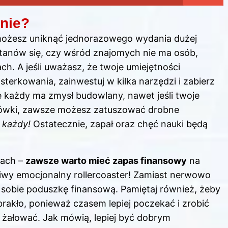
źnie?
y możesz uniknąć jednorazowego wydania dużej
tanów się, czy wśród znajomych nie ma osób,
. A jeśli uważasz, że twoje umiejętności
erkowania, zainwestuj w kilka narzędzi i zabierz
ie każdy ma zmysł budowlany, nawet jeśli twoje
arówki, zawsze możesz zatuszować drobne
 każdy!
Ostatecznie, zapał oraz chęć nauki będą
tach –
zawsze warto mieć zapas finansowy
na
iwy emocjonalny rollercoaster! Zamiast nerwowo
ać sobie poduszkę finansową. Pamiętaj również, żeby
rakło, ponieważ czasem lepiej poczekać i zrobić
j żałować. Jak mówią, lepiej być dobrym