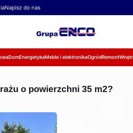
ia
Napisz do nas
owa
Dom
Energetyka
Meble i elektronika
Ogród
Remont
Wnętr
rażu o powierzchni 35 m2?