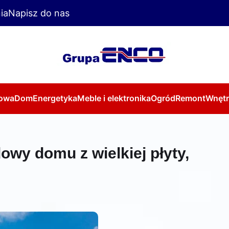
ia
Napisz do nas
owa
Dom
Energetyka
Meble i elektronika
Ogród
Remont
Wnętr
owy domu z wielkiej płyty,