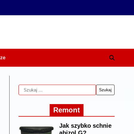
ze
Remont
Jak szybko schnie
abizol G?