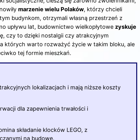
oki socjalistyczne, cieszą się zarówno zwolennikami,
anowiły
marzenie wielu Polaków
, którzy chcieli
i tym budynkom, otrzymali własną przestrzeń z
imo upływu lat, budownictwo wielkopłytowe
zyskuje
ę, czy to dzięki nostalgii czy atrakcyjnym
la których warto rozważyć życie w takim bloku, ale
eciwko tej formie mieszkań.
trakcyjnych lokalizacjach i mają niższe koszty
wacji dla zapewnienia trwałości i
omina składanie klocków LEGO, z
rczanymi na budowę.