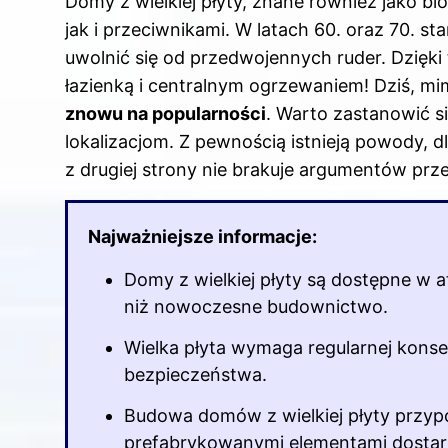
Domy z wielkiej płyty, znane również jako bl
jak i przeciwnikami. W latach 60. oraz 70. st
uwolnić się od przedwojennych ruder. Dzięk
łazienką i centralnym ogrzewaniem! Dziś, m
znowu na popularności
. Warto zastanowić si
lokalizacjom. Z pewnością istnieją powody, d
z drugiej strony nie brakuje argumentów prz
Najważniejsze informacje:
Domy z
wielkiej płyty są dostępne w a
niż nowoczesne budownictwo.
Wielka płyta wymaga regularnej konser
bezpieczeństwa.
Budowa domów z wielkiej płyty przyp
prefabrykowanymi elementami dosta