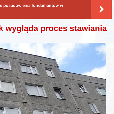
ce posadowienia fundamentów w
k wygląda proces stawiania