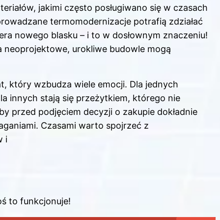
eriałów, jakimi często posługiwano się w czasach
prowadzane termomodernizacje potrafią zdziałać
biera nowego blasku – i to w dosłownym znaczeniu!
, a neoprojektowe, urokliwe budowle mogą
t, który wzbudza wiele emocji. Dla jednych
dla innych stają się przeżytkiem, którego nie
 by przed podjęciem decyzji o zakupie dokładnie
aganiami. Czasami warto spojrzeć z
 i
oś to funkcjonuje!