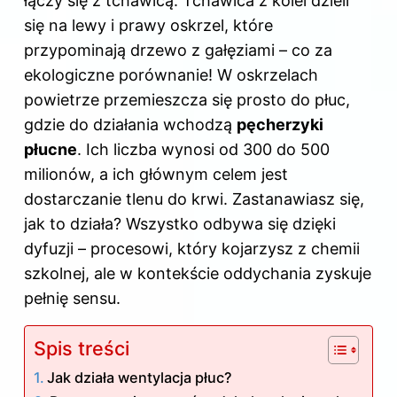
łączy się z tchawicą. Tchawica z kolei dzieli
się na lewy i prawy oskrzel, które
przypominają drzewo z gałęziami – co za
ekologiczne porównanie! W oskrzelach
powietrze przemieszcza się prosto do płuc,
gdzie do działania wchodzą
pęcherzyki
płucne
. Ich liczba wynosi od 300 do 500
milionów, a ich głównym celem jest
dostarczanie tlenu do krwi. Zastanawiasz się,
jak to działa? Wszystko odbywa się dzięki
dyfuzji – procesowi, który kojarzysz z chemii
szkolnej, ale w kontekście oddychania zyskuje
pełnię sensu.
Spis treści
Jak działa wentylacja płuc?