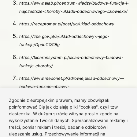
https://www.alab.pl/centrum-wiedzy/budowa-funkcje-i-
najczestsze-choroby-ukladu-oddechowego-czlowieka/
https://receptomat.pl/post/uo/uklad-oddechowy
https://zpe.gov.pl/a/uklad-oddechowy-i-jego-
funkcje/DpduCQG5g
https://bioaronsystem.pl/uklad-oddechowy-budowa-
funkcje-choroby/
https://www.medonet.pl/zdrowie,uklad-oddechowy—
budowa–funkcje–objawy-
chorobowe,artykul,1726742.html
Zgodnie z europejskim prawem, mamy obowiązek
poinformować Cię jak działają pliki "cookies", czyli tzw.
https://fizjoterapeuty.pl/anatomia/uklad-
ciasteczka. W dużym skrócie witryna prosi o zgodę na
oddechowy.html
wykorzystanie Twoich danych. Spersonalizowane reklamy i
treści, pomiar reklam i treści, badanie odbiorców i
Powiązane wpisy:
ulepszanie usług. Przechowywanie informacji na