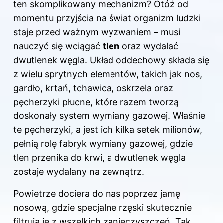
ten skomplikowany mechanizm? Otóż od
momentu przyjścia na świat organizm ludzki
staje przed ważnym wyzwaniem – musi
nauczyć się wciągać
tlen
oraz wydalać
dwutlenek węgla. Układ oddechowy składa się
z wielu sprytnych elementów, takich jak nos,
gardło, krtań, tchawica, oskrzela oraz
pęcherzyki płucne, które razem tworzą
doskonały system wymiany gazowej. Właśnie
te pęcherzyki, a jest ich kilka setek milionów,
pełnią rolę fabryk wymiany gazowej, gdzie
tlen przenika do krwi, a dwutlenek węgla
zostaje wydalany na zewnątrz.
Powietrze dociera do nas poprzez jamę
nosową, gdzie specjalne rzęski skutecznie
filtrują je z wszelkich zanieczyszczeń. Tak,