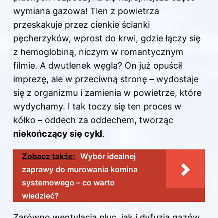
wymiana gazowa! Tlen z powietrza
przeskakuje przez cienkie ścianki
pęcherzyków, wprost do krwi, gdzie łączy się
z hemoglobiną, niczym w romantycznym
filmie. A dwutlenek węgla? On już opuścił
imprezę, ale w przeciwną stronę – wydostaje
się z organizmu i zamienia w powietrze, które
wydychamy. I tak toczy się ten proces w
kółko – oddech za oddechem, tworząc
niekończący się cykl
.
Zobacz także:
Wybór idealnej
zaprawy do murowania komina
systemowego – co warto
wiedzieć?
Zarówno wentylacja płuc, jak i dyfuzja gazów