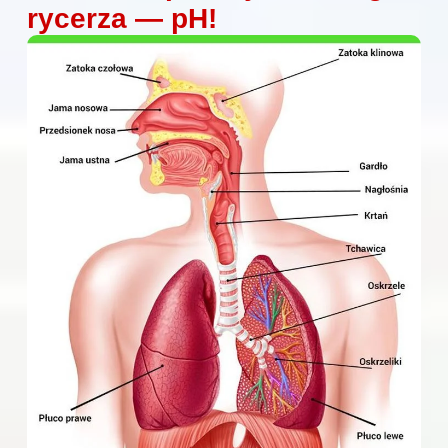
rycerza — pH!