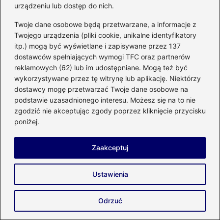
urządzeniu lub dostęp do nich.
Jakie są realne koszty budowy ekranu
akustycznego? Sprawdź, co warto
Twoje dane osobowe będą przetwarzane, a informacje z
wiedzieć!
Twojego urządzenia (pliki cookie, unikalne identyfikatory
itp.) mogą być wyświetlane i zapisywane przez 137
Ile kosztuje budowa domu 70m2 w 2025
dostawców spełniających wymogi TFC oraz partnerów
reklamowych (62) lub im udostępniane. Mogą też być
roku? Oto wszystko, co musisz wiedzieć!
wykorzystywane przez tę witrynę lub aplikację. Niektórzy
Koszt budowy wymarzonego domu przy
dostawcy mogę przetwarzać Twoje dane osobowe na
podstawie uzasadnionego interesu. Możesz się na to nie
Cyprysowej 20 – co warto wiedzieć?
zgodzić nie akceptując zgody poprzez kliknięcie przycisku
poniżej.
Czy budowa domu w aurorach to
kosztowna inwestycja? Przewodnik po
Zaakceptuj
wydatkach.
Ile worków cementu potrzeba na
Ustawienia
przygotowanie 1m3 betonu? Sprawdź i
oblicz!
Odrzuć
Styrodur czy styropian na fundamenty –