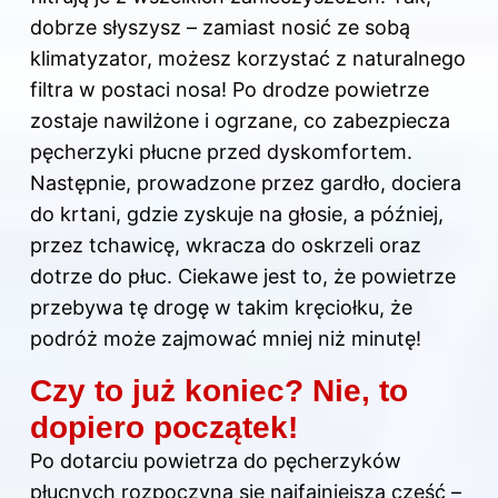
dobrze słyszysz – zamiast nosić ze sobą
klimatyzator, możesz korzystać z naturalnego
filtra w postaci nosa! Po drodze powietrze
zostaje nawilżone i ogrzane, co zabezpiecza
pęcherzyki płucne przed dyskomfortem.
Następnie, prowadzone przez gardło, dociera
do krtani, gdzie zyskuje na głosie, a później,
przez tchawicę, wkracza do oskrzeli oraz
dotrze do płuc. Ciekawe jest to, że powietrze
przebywa tę drogę w takim kręciołku, że
podróż może zajmować mniej niż minutę!
Czy to już koniec? Nie, to
dopiero początek!
Po dotarciu powietrza do pęcherzyków
płucnych rozpoczyna się najfajniejsza część –