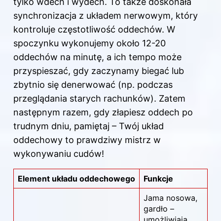
tylko wdech i wydech. To także doskonała
synchronizacja z układem nerwowym, który
kontroluje częstotliwość oddechów. W
spoczynku wykonujemy około 12-20
oddechów na minutę, a ich tempo może
przyspieszać, gdy zaczynamy biegać lub
zbytnio się denerwować (np. podczas
przeglądania starych rachunków). Zatem
następnym razem, gdy złapiesz oddech po
trudnym dniu, pamiętaj – Twój układ
oddechowy to prawdziwy mistrz w
wykonywaniu cudów!
Element układu oddechowego
Funkcje
Jama nosowa,
gardło –
umożliwiają