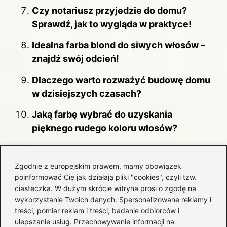
Czy notariusz przyjedzie do domu?
Sprawdź, jak to wygląda w praktyce!
Idealna farba blond do siwych włosów –
znajdź swój odcień!
Dlaczego warto rozważyć budowę domu
w dzisiejszych czasach?
Jaką farbę wybrać do uzyskania
pięknego rudego koloru włosów?
Zgodnie z europejskim prawem, mamy obowiązek
Konserwacja i sprawdzenie efektywności
poinformować Cię jak działają pliki "cookies", czyli tzw.
zaworu
ciasteczka. W dużym skrócie witryna prosi o zgodę na
wykorzystanie Twoich danych. Spersonalizowane reklamy i
Montaż zaworu mieszającego CO
treści, pomiar reklam i treści, badanie odbiorców i
ulepszanie usług. Przechowywanie informacji na
Najczęstsze błędy montażowe zaworu