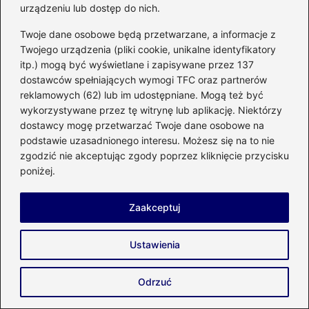
urządzeniu lub dostęp do nich.
mieszającego
Twoje dane osobowe będą przetwarzane, a informacje z
Przygotowanie instalacji centralnego
Twojego urządzenia (pliki cookie, unikalne identyfikatory
ogrzewania
itp.) mogą być wyświetlane i zapisywane przez 137
dostawców spełniających wymogi TFC oraz partnerów
Wybór zaworu mieszającego do CO
reklamowych (62) lub im udostępniane. Mogą też być
wykorzystywane przez tę witrynę lub aplikację. Niektórzy
dostawcy mogę przetwarzać Twoje dane osobowe na
podstawie uzasadnionego interesu. Możesz się na to nie
zgodzić nie akceptując zgody poprzez kliknięcie przycisku
poniżej.
Zaakceptuj
Olga Sawczuk
Ustawienia
Nazywam się Olga i od lat z pasją piszę o wszystkim, co
sprawia, że dom staje się bardziej komfortowy,
energooszczędny i przyjazny dla środowiska. Na blogu
Odrzuć
enco-energetyka.com.pl łączę wiedzę z zakresu
energetyki, OZE, budownictwa, instalacji, wnętrz, ogrodu i