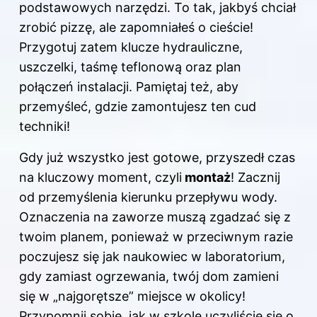
podstawowych narzędzi. To tak, jakbyś chciał
zrobić pizzę, ale zapomniałeś o cieście!
Przygotuj zatem klucze hydrauliczne,
uszczelki, taśmę teflonową oraz plan
połączeń instalacji. Pamiętaj też, aby
przemyśleć, gdzie zamontujesz ten cud
techniki!
Gdy już wszystko jest gotowe, przyszedł czas
na kluczowy moment, czyli
montaż
! Zacznij
od przemyślenia kierunku przepływu wody.
Oznaczenia na zaworze muszą zgadzać się z
twoim planem, ponieważ w przeciwnym razie
poczujesz się jak naukowiec w laboratorium,
gdy zamiast ogrzewania, twój dom zamieni
się w „najgorętsze” miejsce w okolicy!
Przypomnij sobie, jak w szkole uczyliście się o