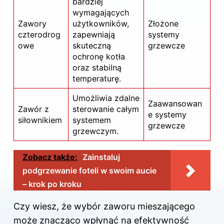
bardziej
wymagających
Zawory
użytkowników,
Złożone
czterodrog
zapewniają
systemy
owe
skuteczną
grzewcze
ochronę kotła
oraz stabilną
temperaturę.
Umożliwia zdalne
Zaawansowan
Zawór z
sterowanie całym
e systemy
siłownikiem
systemem
grzewcze
grzewczym.
Zobacz także:
Zainstaluj
podgrzewanie foteli w swoim aucie
– krok po kroku
Czy wiesz, że wybór zaworu mieszającego
może znacząco wpłynąć na efektywność