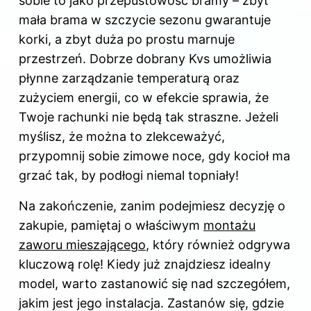
sobie to jako przepustowość bramy – zbyt
mała brama w szczycie sezonu gwarantuje
korki, a zbyt duża po prostu marnuje
przestrzeń. Dobrze dobrany Kvs umożliwia
płynne zarządzanie temperaturą oraz
zużyciem energii, co w efekcie sprawia, że
Twoje rachunki nie będą tak straszne. Jeżeli
myślisz, że można to zlekceważyć,
przypomnij sobie zimowe noce, gdy kocioł ma
grzać tak, by podłogi niemal topniały!
Na zakończenie, zanim podejmiesz decyzję o
zakupie, pamiętaj o właściwym
montażu
zaworu mieszającego
, który również odgrywa
kluczową rolę! Kiedy już znajdziesz idealny
model, warto zastanowić się nad szczegółem,
jakim jest jego instalacja. Zastanów się, gdzie