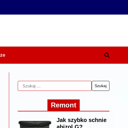
ze
Remont
Jak szybko schnie
abizol G?