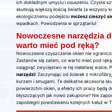
ich dokładnym umyciu i osuszeniu. Czyste s
skutkują większą ilością światła (a wszyscy k
ekologicznemu podejściu
możesz cieszyć si
wpadkach. Powodzenia w sprzątaniu!
Nowoczesne narzędzia do
warto mieć pod ręką?
Nowoczesne czyszczenie okien nie ogranicza 
Zastanów się zatem, co warto mieć pod ręką
osiągnąć zwycięstwo w tej niełatwej walce. 
narzędzi
! Zaczynając od ścierek z mikrofibr
kurzem i smugami. Te delikatne akcesoria sku
powierzchni okien, a efekty ich pracy będą d
błyszczących jak nowo zakupione? Nie zapo
zapobiegni powstawaniu kolejnych kałuż w T