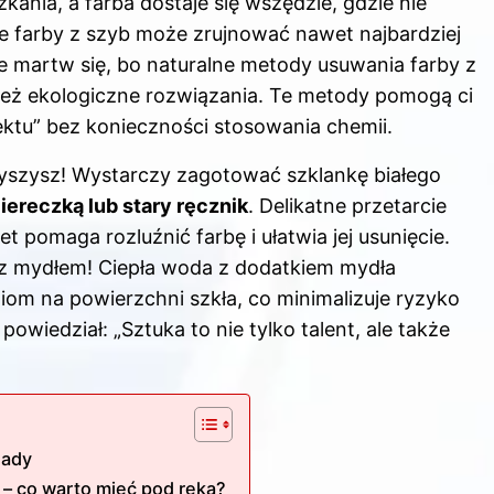
ania, a farba dostaje się wszędzie, gdzie nie
e farby z szyb może zrujnować nawet najbardziej
 martw się, bo naturalne metody usuwania farby z
nież ekologiczne rozwiązania. Te metody pomogą ci
ktu” bez konieczności stosowania chemii.
łyszysz! Wystarczy zagotować szklankę białego
iereczką lub stary ręcznik
. Delikatne przetarcie
et pomaga rozluźnić farbę i ułatwia jej usunięcie.
ę z mydłem! Ciepła woda z dodatkiem mydła
iom na powierzchni szkła, co minimalizuje ryzyko
wiedział: „Sztuka to nie tylko talent, ale także
lady
– co warto mieć pod ręką?