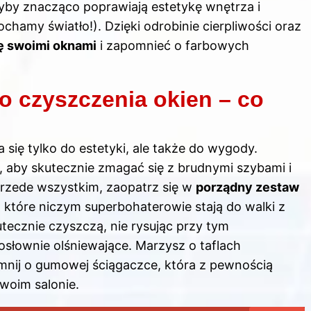
zyby znacząco poprawiają estetykę wnętrza i
ochamy światło!). Dzięki odrobinie cierpliwości oraz
ę swoimi oknami
i zapomnieć o farbowych
 czyszczenia okien – co
się tylko do estetyki, ale także do wygody.
, aby skutecznie zmagać się z brudnymi szybami i
Przede wszystkim, zaopatrz się w
porządny zestaw
y, które niczym superbohaterowie stają do walki z
tecznie czyszczą, nie rysując przy tym
osłownie olśniewające. Marzysz o taflach
mnij o gumowej ściągaczce, która z pewnością
woim salonie.