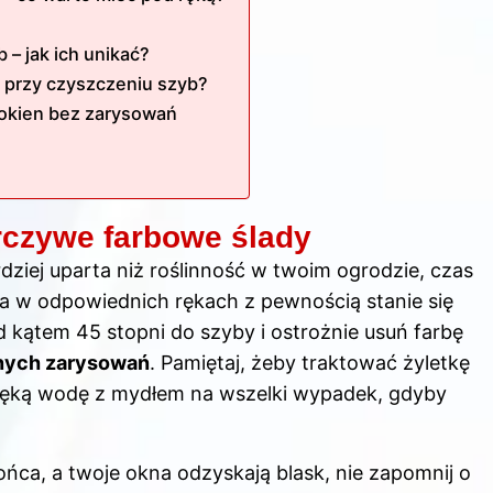
 – jak ich unikać?
k przy czyszczeniu szyb?
 okien bez zarysowań
czywe farbowe ślady
rdziej uparta niż roślinność w twoim ogrodzie, czas
ka w odpowiednich rękach z pewnością stanie się
 kątem 45 stopni do szyby i ostrożnie usuń farbę
nych zarysowań
. Pamiętaj, żeby traktować żyletkę
ręką wodę z mydłem na wszelki wypadek, gdyby
ńca, a twoje okna odzyskają blask, nie zapomnij o