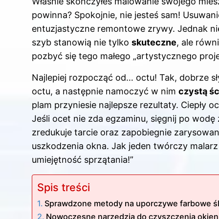
Właśnie skończyłeś malowanie swojego mieszk
powinna? Spokojnie, nie jesteś sam! Usuwani
entuzjastyczne remontowe zrywy. Jednak nie
szyb stanowią nie tylko
skuteczne
, ale rów
pozbyć się tego małego „artystycznego proje
Najlepiej rozpocząć od… octu! Tak, dobrze s
octu, a następnie namoczyć w nim
czystą śc
plam przyniesie najlepsze rezultaty. Ciepły oc
Jeśli ocet nie zda egzaminu, sięgnij po wod
zredukuje tarcie oraz zapobiegnie zarysowan
uszkodzenia okna. Jak jeden twórczy malarz po
umiejętność sprzątania!”
Spis treści
Sprawdzone metody na uporczywe farbowe ś
Nowoczesne narzędzia do czyszczenia okien 