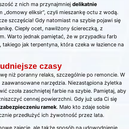
zość z nich ma przynajmniej
delikatnie
am „domowy eliksir”, czyli mieszankę octu z wodą.
cze szczęścia! Gdy natomiast na szybie pojawi się
nikę. Ciepły ocet, nawilżony ściereczką, z
. Warto jednak pamiętać, że w przypadku farb
 takiego jak terpentyna, która czeka w łazience na
rudniejsze czasy
wę niż poranny relaks, szczególnie po remoncie. W
j zaawansowane narzędzia. Niezastąpiona żyletka
wić czoła zaschniętej farbie na szybie. Pamiętaj, aby
niszczyć cennej powierzchni. Gdy już uda Ci się
zabezpieczeniu ramek
. Mało kto zdaje sobie
znie przedłużyć ich żywotność przez lata.
nowe zajęcie, ale także sposób na udowodnienie