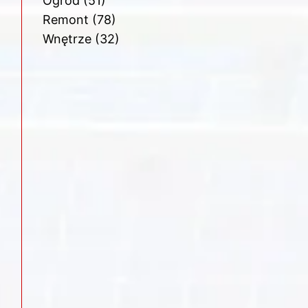
Ogród
(51)
Remont
(78)
Wnętrze
(32)