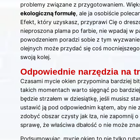
problemy związane z przygotowaniem. Więks
ekologiczną formułę
, ale ja osobiście polec
Efekt, który uzyskasz, przyprawi Cię o dresz
nieproszona plama po farbie, nie wpadaj w pa
powodzeniem poradzi sobie z tym wyzwaniem
olejnych może przydać się coś mocniejszego,
swoją kolej.
Odpowiednie narzędzia na t
Czasami mycie okien przypomina bardziej bit
takich momentach warto sięgnąć po bardzie
będzie strzałem w dziesiątkę, jeśli musisz sta
ustawić ją pod odpowiednim kątem, aby nie z
zdobyć obszar czysty jak łza, nie zapomnij o
sprawę, że właściwa dbałość o nie może znac
Podsumowując, mycie okien to nie tylko ruty