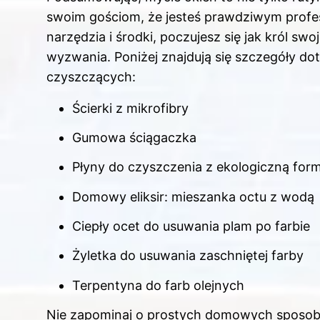
swoim gościom, że jesteś prawdziwym profes
narzędzia i środki, poczujesz się jak król sw
wyzwania. Poniżej znajdują się szczegóły d
czyszczących:
Ścierki z mikrofibry
Gumowa ściągaczka
Płyny do czyszczenia z ekologiczną for
Domowy eliksir: mieszanka octu z wodą
Ciepły ocet do usuwania plam po farbie
Żyletka do usuwania zaschniętej farby
Terpentyna do farb olejnych
Nie zapominaj o prostych domowych sposobac