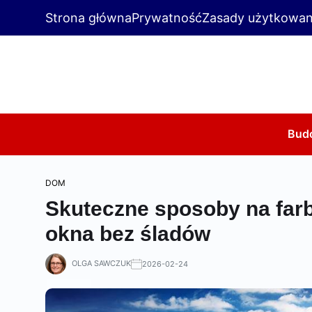
Strona główna
Prywatność
Zasady użytkowan
Bud
DOM
Skuteczne sposoby na farb
okna bez śladów
OLGA SAWCZUK
2026-02-24