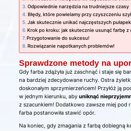
Odpowiednie narzędzia na trudniejsze czasy
Błędy, które powielamy przy czyszczeniu szyb
Jak skutecznie unikać najczęstszych pułape
Krok po kroku: jak skutecznie usunąć farbę z
Przygotowanie do sukcesu!
Rozwiązanie napotkanych problemów!
Sprawdzone metody na upor
Gdy farba zdążyła już zaschnąć i staje się ba
na bardziej zdecydowane ruchy. Ostra żylet
doskonałym sprzymierzeńcem! Przyłóż ją pod
w jednym kierunku, aby
uniknąć nieprzyjem
z szacunkiem! Dodatkowo zawsze miej pod 
farba postanowiła stawić opór.
Na koniec, gdy zmagania z farbą dobiegną ko