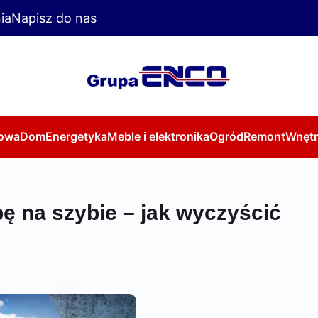
ia
Napisz do nas
owa
Dom
Energetyka
Meble i elektronika
Ogród
Remont
Wnętr
ę na szybie – jak wyczyścić