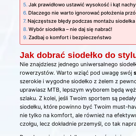
Jak prawidłowo ustawić wysokość i kąt nachy
Dlaczego nie warto ignorować położenia przó
Najczęstsze błędy podczas montażu siodełka i
Wybór siodełka – nie daj się nabrać!
Zadbaj o komfort i bezpieczeństwo
Jak dobrać siodełko do styl
Nie znajdziesz jednego uniwersalnego siodeł
rowerzystów. Warto wziąć pod uwagę swój
szerokie i wygodne siodełko z żelem z pewnoś
uprawiasz MTB, lepszym wyborem będą wężs
szlaku. Z kolei, jeśli Twoim sportem są ped
siodełku, które powinno być Twoim must-hav
nie tylko na komfort, ale również na efektyw
czołgu, lecz dokładnie przemyśl, co tak nap