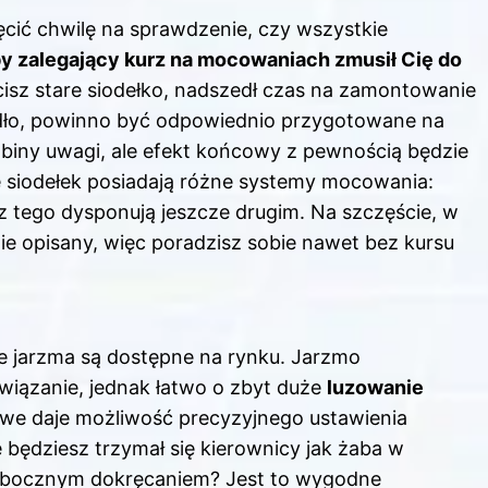
cić chwilę na sprawdzenie, czy wszystkie
by zalegający kurz na mocowaniach zmusił Cię do
cisz stare siodełko, nadszedł czas na zamontowanie
dło, powinno być odpowiednio przygotowane na
biny uwagi, ale efekt końcowy z pewnością będzie
e siodełek posiadają różne systemy mocowania:
z tego dysponują jeszcze drugim. Na szczęście, w
ie opisany, więc poradzisz sobie nawet bez kursu
ie jarzma są dostępne na rynku. Jarzmo
wiązanie, jednak łatwo o zbyt duże
luzowanie
bowe daje możliwość precyzyjnego ustawienia
 będziesz trzymał się kierownicy jak żaba w
z bocznym dokręcaniem? Jest to wygodne