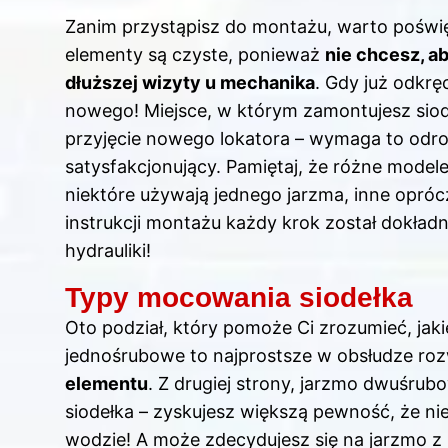
Zanim przystąpisz do montażu, warto poświę
elementy są czyste, ponieważ
nie chcesz, a
dłuższej wizyty u mechanika
. Gdy już odkrę
nowego! Miejsce, w którym zamontujesz sio
przyjęcie nowego lokatora – wymaga to odro
satysfakcjonujący. Pamiętaj, że różne model
niektóre używają jednego jarzma, inne opróc
instrukcji montażu każdy krok został dokładn
hydrauliki!
Typy mocowania siodełka
Oto podział, który pomoże Ci zrozumieć, jak
jednośrubowe to najprostsze w obsłudze roz
elementu
. Z drugiej strony, jarzmo dwuśru
siodełka – zyskujesz większą pewność, że nie
wodzie! A może zdecydujesz się na jarzmo 