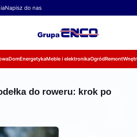
ia
Napisz do nas
owa
Dom
Energetyka
Meble i elektronika
Ogród
Remont
Wnętr
dełka do roweru: krok po