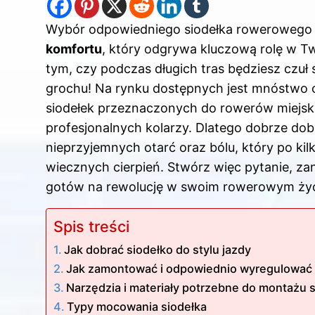
Wybór odpowiedniego siodełka rowerowego to
komfortu
, który odgrywa kluczową rolę w 
tym, czy podczas długich tras będziesz czuł s
grochu! Na rynku dostępnych jest mnóstwo opc
siodełek przeznaczonych do rowerów miejskic
profesjonalnych kolarzy. Dlatego dobrze dobr
nieprzyjemnych otarć oraz bólu, który po ki
wiecznych cierpień. Stwórz więc pytanie, z
gotów na rewolucję w swoim rowerowym życ
Spis treści
Jak dobrać siodełko do stylu jazdy
Jak zamontować i odpowiednio wyregulować 
Narzędzia i materiały potrzebne do montażu 
Typy mocowania siodełka