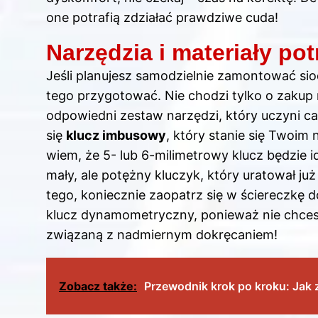
one potrafią zdziałać prawdziwe cuda!
Narzędzia i materiały po
Jeśli planujesz samodzielnie zamontować si
tego przygotować. Nie chodzi tylko o zakup
odpowiedni zestaw narzędzi, który uczyni c
się
klucz imbusowy
, który stanie się Twoi
wiem, że 5- lub 6-milimetrowy klucz będzie i
mały, ale potężny kluczyk, który uratował j
tego, koniecznie zaopatrz się w ściereczkę d
klucz dynamometryczny, ponieważ nie chcesz
związaną z nadmiernym dokręcaniem!
Zobacz także:
Przewodnik krok po kroku: Ja