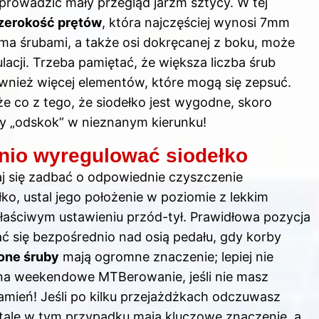
prowadzić mały przegląd jarzm sztycy. W tej
zerokość prętów
, która najczęściej wynosi 7mm
ma śrubami, a także osi dokręcanej z boku, może
acji. Trzeba pamiętać, że większa liczba śrub
ównież więcej elementów, które mogą się zepsuć.
e co z tego, że siodełko jest wygodne, skoro
y „odskok” w nieznanym kierunku!
nio wyregulować siodełko
j się zadbać o odpowiednie czyszczenie
o, ustal jego położenie w poziomie z lekkim
łaściwym ustawieniu przód-tył. Prawidłowa pozycja
 się bezpośrednio nad osią pedału, gdy korby
one śruby
mają ogromne znaczenie; lepiej nie
 na weekendowe MTBerowanie, jeśli nie masz
kamień! Jeśli po kilku przejażdżkach odczuwasz
etale w tym przypadku mają kluczowe znaczenie, a