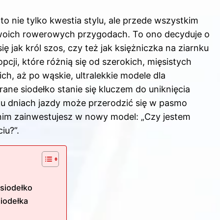
 nie tylko kwestia stylu, ale przede wszystkim
Twoich rowerowych przygodach. To ono decyduje o
ię jak król szos, czy też jak księżniczka na ziarnku
ji, które różnią się od szerokich, mięsistych
h, aż po wąskie, ultralekkie modele dla
ane siodełko stanie się kluczem do uniknięcia
lku dniach jazdy może przerodzić się w pasmo
anim zainwestujesz w nowy model: „Czy jestem
iu?”.
siodełko
siodełka