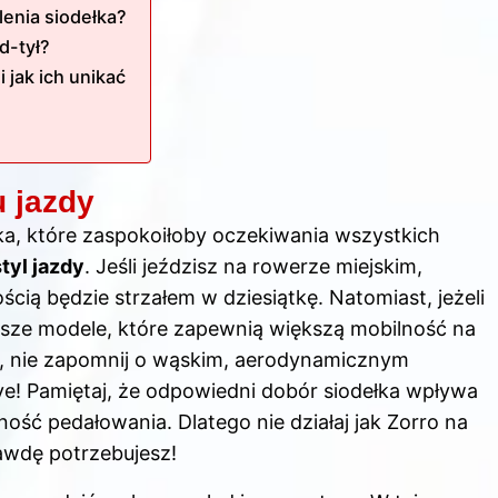
lenia siodełka?
d-tył?
 jak ich unikać
u jazdy
ka, które zaspokoiłoby oczekiwania wszystkich
styl jazdy
. Jeśli jeździsz na rowerze miejskim,
cią będzie strzałem w dziesiątkę. Natomiast, jeżeli
ze modele, które zapewnią większą mobilność na
ały, nie zapomnij o wąskim, aerodynamicznym
e! Pamiętaj, że odpowiedni dobór siodełka wpływa
ność pedałowania. Dlatego nie działaj jak Zorro na
rawdę potrzebujesz!