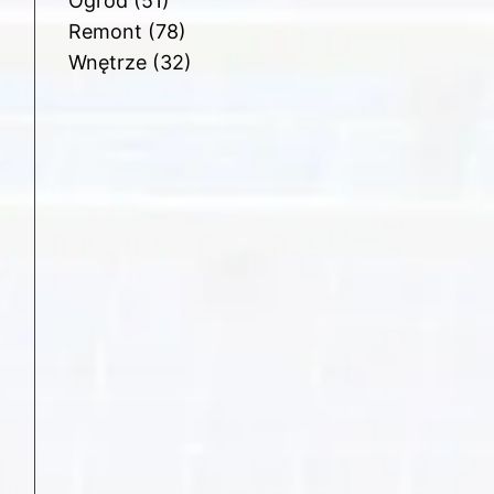
Ogród
(51)
Remont
(78)
Wnętrze
(32)