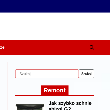
ze
Remont
Jak szybko schnie
abizol G?