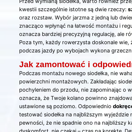
Przed wymianą siodełka, warto również prze
kwestii szczególnie istotne są dwie rzeczy:
s
oraz rozstaw. Wybór jarzma z jedną lub dwie
znacząco wpłynąć na łatwość montażu i regul
oznacza bardziej precyzyjną regulację, ale r
Poza tym, każdy rowerzysta doskonale wie, ż
podczas jazdy po wybojach wykona grzeczn
Jak zamontować i odpowied
Podczas
montażu
nowego siodełka, nie waha
powierzchni montażowych. Zakładając siodełk
pochyleniem do przodu, nie zapominając o w
oznacza, że Twoje kolano powinno znajdować
ustawione są poziomo. Odpowiednio
dokręc
testować siodełka na najbliższym wyjeździe
pewności, że nie spadnie ono na najbliższy 
dyskomfort, nie czekaj – czas na korektę. D