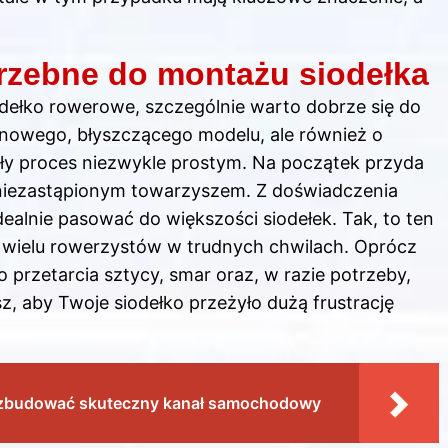
trzebne do montażu siodełka
odełko rowerowe, szczególnie warto dobrze się do
 nowego, błyszczącego modelu, ale również o
ały proces niezwykle prostym. Na początek przyda
m niezastąpionym towarzyszem. Z doświadczenia
dealnie pasować do większości siodełek. Tak, to ten
uż wielu rowerzystów w trudnych chwilach. Oprócz
o przetarcia sztycy, smar oraz, w razie potrzeby,
, aby Twoje siodełko przeżyło dużą frustrację
k zbudować skuteczny kanał samochodowy