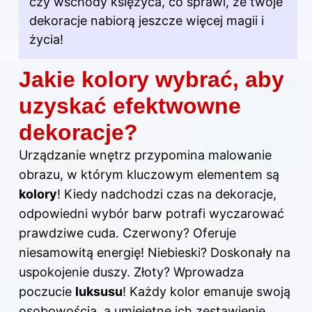
czy wschody księżyca, co sprawi, że twoje
dekoracje nabiorą jeszcze więcej magii i
życia!
Jakie kolory wybrać, aby
uzyskać efektwowne
dekoracje?
Urządzanie wnętrz przypomina malowanie
obrazu, w którym kluczowym elementem są
kolory
! Kiedy nadchodzi czas na dekoracje,
odpowiedni wybór barw potrafi wyczarować
prawdziwe cuda. Czerwony? Oferuje
niesamowitą energię! Niebieski? Doskonały na
uspokojenie duszy. Złoty? Wprowadza
poczucie
luksusu
! Każdy kolor emanuje swoją
osobowością, a umiejętne ich zestawienie