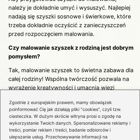
należy je dokładnie umyć i wysuszyć. Najlepiej
nadają się szyszki sosnowe i świerkowe, które
trzeba dokładnie oczyścić z zanieczyszczeń
przed rozpoczęciem malowania.
Czy malowanie szyszek z rodziną jest dobrym
pomysłem?
Tak, malowanie szyszek to świetna zabawa dla
całej rodziny! Wspólna twórczość pozwala na
wyrażenie kreatywności i umacnia więzi
między domownikami.
Zgodnie z europejskim prawem, mamy obowiązek
poinformować Cię jak działają pliki "cookies", czyli tzw.
Dlaczego warto stosować ekologiczne
farby
ciasteczka. W dużym skrócie witryna prosi o zgodę na
do malowania
szyszek?
wykorzystanie Twoich danych. Spersonalizowane reklamy i
treści, pomiar reklam i treści, badanie odbiorców i
Ekologiczne farby są bezpieczne dla dzieci i
ulepszanie usług. Przechowywanie informacji na