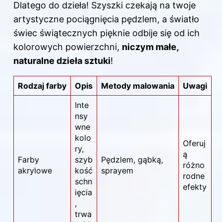
Dlatego do dzieła! Szyszki czekają na twoje
artystyczne pociągnięcia pędzlem, a światło
świec świątecznych pięknie odbije się od ich
kolorowych powierzchni,
niczym małe,
naturalne dzieła sztuki
!
Rodzaj farby
Opis
Metody malowania
Uwagi
Inte
nsy
wne
kolo
Oferuj
ry,
ą
Farby
szyb
Pędzlem, gąbką,
różno
akrylowe
kość
sprayem
rodne
schn
efekty
ięcia
,
trwa