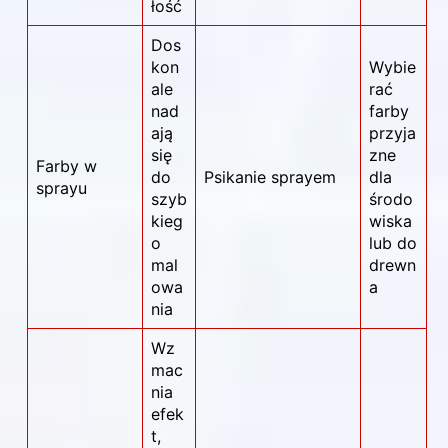
łość
Dos
kon
Wybie
ale
rać
nad
farby
ają
przyja
się
zne
Farby w
do
Psikanie sprayem
dla
sprayu
szyb
środo
kieg
wiska
o
lub do
mal
drewn
owa
a
nia
Wz
mac
nia
efek
t,