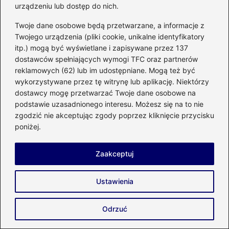
zwierząt, ponieważ nie wydzielają szkodliwych
urządzeniu lub dostęp do nich.
oparów. Przy ich użyciu dbasz o środowisko,
Twoje dane osobowe będą przetwarzane, a informacje z
tworząc jednocześnie piękne dekoracje.
Twojego urządzenia (pliki cookie, unikalne identyfikatory
itp.) mogą być wyświetlane i zapisywane przez 137
Jakie techniki malowania szyszek warto
dostawców spełniających wymogi TFC oraz partnerów
wypróbować?
reklamowych (62) lub im udostępniane. Mogą też być
wykorzystywane przez tę witrynę lub aplikację. Niektórzy
Warto wypróbować różne techniki, takie jak
dostawcy mogę przetwarzać Twoje dane osobowe na
malowanie pędzlem, które pozwala na
podstawie uzasadnionego interesu. Możesz się na to nie
zgodzić nie akceptując zgody poprzez kliknięcie przycisku
precyzyjne wzory, oraz malowanie sprayem,
poniżej.
które jest idealne do szybkiego pokrywania
powierzchni. Możliwości jest wiele, więc
Zaakceptuj
eksperymentowanie z efektami ombre i
metalicznymi farbami może dać zadziwiające
Ustawienia
rezultaty!
Odrzuć
Powiązane wpisy: