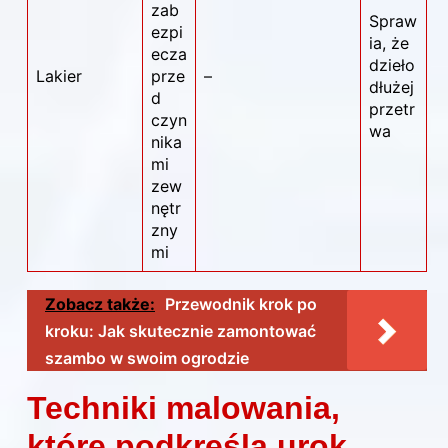
zab
Spraw
ezpi
ia, że
ecza
dzieło
Lakier
prze
–
dłużej
d
przetr
czyn
wa
nika
mi
zew
nętr
zny
mi
Zobacz także:
Przewodnik krok po
kroku: Jak skutecznie zamontować
szambo w swoim ogrodzie
Techniki malowania,
które podkreślą urok