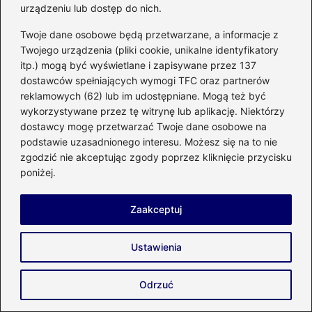
urządzeniu lub dostęp do nich.
Czy tuje sprawdzą się jako rośliny
Twoje dane osobowe będą przetwarzane, a informacje z
doniczkowe w Twoim domu?
Twojego urządzenia (pliki cookie, unikalne identyfikatory
itp.) mogą być wyświetlane i zapisywane przez 137
Idealne towarzystwo: co posadzić obok
dostawców spełniających wymogi TFC oraz partnerów
poziomek w ogrodzie?
reklamowych (62) lub im udostępniane. Mogą też być
wykorzystywane przez tę witrynę lub aplikację. Niektórzy
Jak właściwie przygotować fundament
dostawcy mogę przetwarzać Twoje dane osobowe na
pod ogrodzenia, aby zapewnić ich
podstawie uzasadnionego interesu. Możesz się na to nie
trwałość?
zgodzić nie akceptując zgody poprzez kliknięcie przycisku
poniżej.
Jak stworzyć piękny murek z kamienia –
krok po kroku do ogrodowego raju
Zaakceptuj
Ustawienia
Estetyka i aranżacja tarasu
Odrzuć
Ogród ziołowy na słońcu