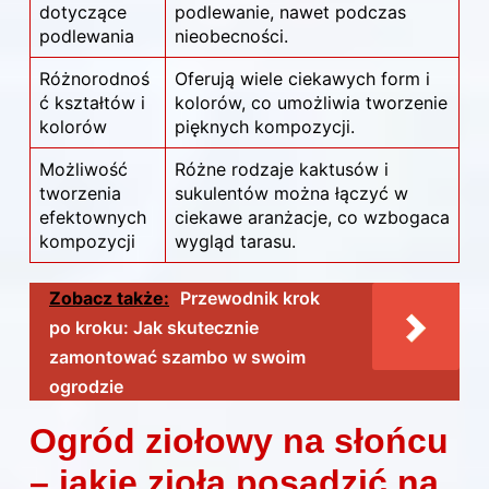
dotyczące
podlewanie, nawet podczas
podlewania
nieobecności.
Różnorodnoś
Oferują wiele ciekawych form i
ć kształtów i
kolorów, co umożliwia tworzenie
kolorów
pięknych kompozycji.
Możliwość
Różne rodzaje kaktusów i
tworzenia
sukulentów można łączyć w
efektownych
ciekawe aranżacje, co wzbogaca
kompozycji
wygląd tarasu.
Zobacz także:
Przewodnik krok
po kroku: Jak skutecznie
zamontować szambo w swoim
ogrodzie
Ogród ziołowy na słońcu
– jakie zioła posadzić na