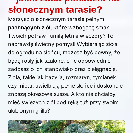
słonecznym tarasie?
Marzysz o słonecznym tarasie pełnym
pachnących ziół
, które wzbogacą smak
Twoich potraw i umilą letnie wieczory? To
naprawdę świetny pomysł! Wybierając zioła
do ogrodu na słońcu, możesz być pewny, że
będą rosły jak szalone, o ile odpowiednio
zadbasz o ich stanowisko oraz pielęgnację.
Zioła, takie jak bazylia, rozmaryn, tymianek
czy mięta, uwielbiają pełne słońce
i doskonale
znoszą okresowe susze. A kto nie chciałby
mieć świeżych ziół pod ręką tuż przy swoim
ulubionym grillu?