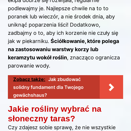
ekipa dobrze się rozwijała, regularnie
podlewajmy je. Najlepsze chwile na to to
poranek lub wieczór, a nie środek dnia, aby
uniknąć poparzenia liści! Dodatkowo,
zadbajmy o to, aby ich korzenie nie czuły się
jak w piekarniku.
Ściółkowanie, które polega
na zastosowaniu warstwy korzy lub
keramzytu wokół roślin
, znacząco ogranicza
parowanie wody.
Zobacz także:
Jak zbudować
solidny fundament dla Twojego
gewächshaus?
Jakie rośliny wybrać na
słoneczny taras?
Czy zdajesz sobie sprawę, że nie wszystkie