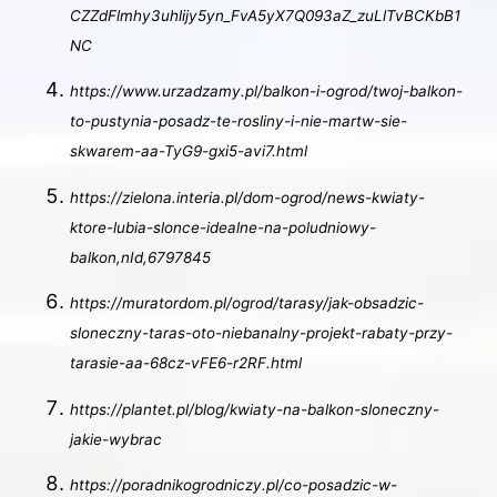
CZZdFlmhy3uhlijy5yn_FvA5yX7Q093aZ_zuLlTvBCKbB1
NC
https://www.urzadzamy.pl/balkon-i-ogrod/twoj-balkon-
to-pustynia-posadz-te-rosliny-i-nie-martw-sie-
skwarem-aa-TyG9-gxi5-avi7.html
https://zielona.interia.pl/dom-ogrod/news-kwiaty-
ktore-lubia-slonce-idealne-na-poludniowy-
balkon,nId,6797845
https://muratordom.pl/ogrod/tarasy/jak-obsadzic-
sloneczny-taras-oto-niebanalny-projekt-rabaty-przy-
tarasie-aa-68cz-vFE6-r2RF.html
https://plantet.pl/blog/kwiaty-na-balkon-sloneczny-
jakie-wybrac
https://poradnikogrodniczy.pl/co-posadzic-w-