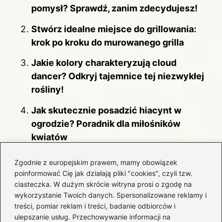
pomysł? Sprawdź, zanim zdecydujesz!
Stwórz idealne miejsce do grillowania:
krok po kroku do murowanego grilla
Jakie kolory charakteryzują cloud
dancer? Odkryj tajemnice tej niezwykłej
rośliny!
Jak skutecznie posadzić hiacynt w
ogrodzie? Poradnik dla miłośników
kwiatów
Wrzosy w domu – czy to dobry pomysł
Zgodnie z europejskim prawem, mamy obowiązek
dla każdego miłośnika roślin?
poinformować Cię jak działają pliki "cookies", czyli tzw.
ciasteczka. W dużym skrócie witryna prosi o zgodę na
Praktyczny przewodnik: Jak
wykorzystanie Twoich danych. Spersonalizowane reklamy i
zamontować płot drewniany na balkonie
treści, pomiar reklam i treści, badanie odbiorców i
ulepszanie usług. Przechowywanie informacji na
w kilku krokach