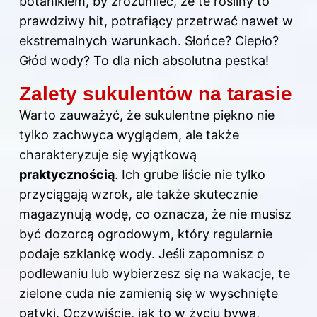
botanikiem, by zrozumieć, że te rośliny to
prawdziwy hit, potrafiący przetrwać nawet w
ekstremalnych warunkach. Słońce? Ciepło?
Głód wody? To dla nich absolutna pestka!
Zalety sukulentów na tarasie
Warto zauważyć, że sukulentne piękno nie
tylko zachwyca wyglądem, ale także
charakteryzuje się wyjątkową
praktycznością
. Ich grube liście nie tylko
przyciągają wzrok, ale także skutecznie
magazynują wodę, co oznacza, że nie musisz
być dozorcą ogrodowym, który regularnie
podaje szklankę wody. Jeśli zapomnisz o
podlewaniu lub wybierzesz się na wakacje, te
zielone cuda nie zamienią się w wyschnięte
patyki. Oczywiście, jak to w życiu bywa,