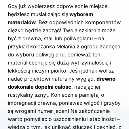
Gdy już wybierzesz odpowiednie miejsce,
będziesz musiał zająć się
wyborem
materiałów
. Bez odpowiednich komponentów
ciężko będzie zacząć! Twoja szklarnia może
być z drewna, stali lub poliwęglanu – na
przykład koleżanka Melania z ogrodu zachęca
do wyboru poliwęglanu, ponieważ ten
material cechuje się dużą wytrzymałością i
lekkością niczym piórko. Jeśli jednak wolisz
nadać projektowi naturalny wygląd,
drewno
doskonale dopełni całość
, nadając jej
rustykalny sznyt. Koniecznie pamiętaj o
impregnacji drewna, ponieważ wilgoć i grzyby
są wrogami numer jeden! Na zakończenie
warto pomyśleć o uszczelnieniu i stabilności –
wiedza o tym, jak uniknąć stłuczek i pęknięć, z