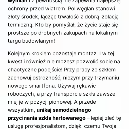
wymian
i z pewnością nie zapewnia najlepszej
ochrony przed wiatrem. Poliwęglan stanowi
złoty środek, łącząc trwałość z dobrą izolacją
termiczną. Kto by pomyślał, że życie staje się
prostsze po drobnych zakupach na lokalnym
targu budowlanym!
Kolejnym krokiem pozostaje montaż. I w tej
kwestii również nie możesz pozwolić sobie na
chaotyczne podejście! Przy pracy ze szkłem
zachowuj ostrożność, niczym przy trzymaniu
nowego smartfona. Używaj rękawic
roboczych, a przy transporcie szkła zawsze
miej je w pozycji pionowej. A przede
wszystkim,
unikaj samodzielnego
przycinania szkła hartowanego
– lepiej zleć tę
usługę profesjonalistom, dzięki czemu Twoja