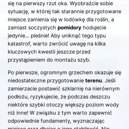
się na pierwszy rzut oka. Wyobraźcie sobie
sytuację, w której tak starannie przygotowane
miejsce zamienia się w lodówkę dla roślin, a
zamiast soczystych
pomidory
hodujecie
jedynie… pleśnie! Aby uniknąć tego typu
katastrof, warto zwrócić uwagę na kilka
kluczowych kwestii jeszcze przed
przystąpieniem do montażu szyb.
Po pierwsze, ogromnym grzechem okazuje się
niedostateczne przygotowanie
terenu
. Jeśli
zamierzacie postawić szklarnię na nierównym
podłożu, ryzykujecie, że podczas deszczu
niektóre szybki otoczy większy poziom wody
niż inne! W związku z tym warto zapewnić
odpowiednie fundamenty, wyznaczając
miejsce oraz dbając o jego stabilność. Nie