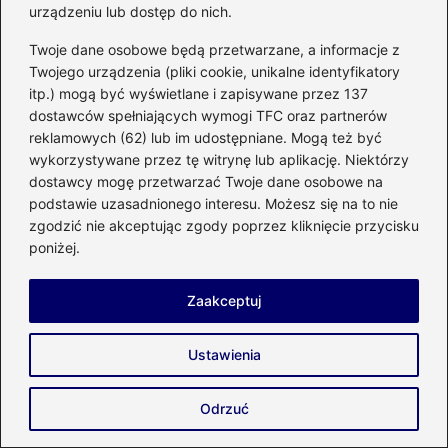
urządzeniu lub dostęp do nich.
Twoje dane osobowe będą przetwarzane, a informacje z
Nazwa
*
Twojego urządzenia (pliki cookie, unikalne identyfikatory
itp.) mogą być wyświetlane i zapisywane przez 137
dostawców spełniających wymogi TFC oraz partnerów
reklamowych (62) lub im udostępniane. Mogą też być
Adres email
*
wykorzystywane przez tę witrynę lub aplikację. Niektórzy
dostawcy mogę przetwarzać Twoje dane osobowe na
podstawie uzasadnionego interesu. Możesz się na to nie
Witryna internetowa
zgodzić nie akceptując zgody poprzez kliknięcie przycisku
poniżej.
Zapamiętaj moje dane w tej przeglądarce
Zaakceptuj
podczas pisania kolejnych komentarzy.
Ustawienia
Odrzuć
Poczytaj więcej