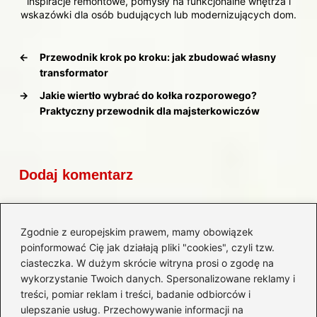
inspiracje remontowe, pomysły na funkcjonalne wnętrza i
wskazówki dla osób budujących lub modernizujących dom.
←
Przewodnik krok po kroku: jak zbudować własny
transformator
→
Jakie wiertło wybrać do kołka rozporowego?
Praktyczny przewodnik dla majsterkowiczów
Dodaj komentarz
Twój adres email nie zostanie opublikowany.
Wymagane pola są oznaczone
*
Zgodnie z europejskim prawem, mamy obowiązek
poinformować Cię jak działają pliki "cookies", czyli tzw.
Komentarz
*
ciasteczka. W dużym skrócie witryna prosi o zgodę na
wykorzystanie Twoich danych. Spersonalizowane reklamy i
treści, pomiar reklam i treści, badanie odbiorców i
ulepszanie usług. Przechowywanie informacji na