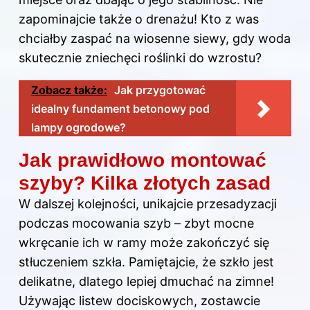
zapominajcie także o drenażu! Kto z was
chciałby zaspać na wiosenne siewy, gdy woda
skutecznie zniechęci roślinki do wzrostu?
Zobacz także:
Jak przygotować
idealny fundament betonowy pod
lampy ogrodowe?
Jak prawidłowo montować
szyby? Kilka złotych zasad
W dalszej kolejności, unikajcie przesadyzacji
podczas mocowania szyb – zbyt mocne
wkręcanie ich w ramy może zakończyć się
stłuczeniem szkła. Pamiętajcie, że szkło jest
delikatne, dlatego lepiej dmuchać na zimne!
Używając listew dociskowych, zostawcie