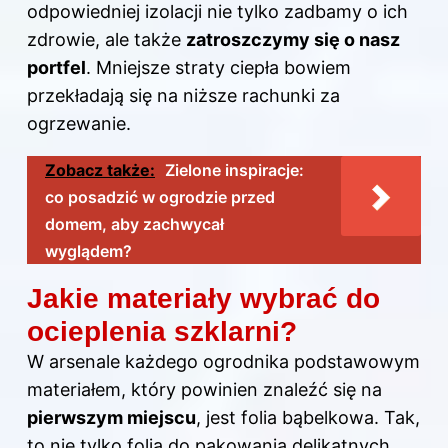
odpowiedniej izolacji nie tylko zadbamy o ich
zdrowie, ale także
zatroszczymy się o nasz
portfel
. Mniejsze straty ciepła bowiem
przekładają się na niższe rachunki za
ogrzewanie.
Zobacz także:
Zielone inspiracje:
co posadzić w ogrodzie przed
domem, aby zachwycał
wyglądem?
Jakie materiały wybrać do
ocieplenia szklarni?
W arsenale każdego ogrodnika podstawowym
materiałem, który powinien znaleźć się na
pierwszym miejscu
, jest folia bąbelkowa. Tak,
to nie tylko folia do pakowania delikatnych