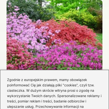
Azalie: Kwiaty, które świetnie czują się
Zgodnie z europejskim prawem, mamy obowiązek
zarówno w domu, jak i ogrodzie
poinformować Cię jak działają pliki "cookies", czyli tzw.
2026-05-02
ciasteczka. W dużym skrócie witryna prosi o zgodę na
wykorzystanie Twoich danych. Spersonalizowane reklamy i
treści, pomiar reklam i treści, badanie odbiorców i
ulepszanie usług. Przechowywanie informacji na