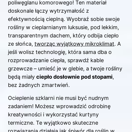
poliwęglanu komorowego! Ten materiał
doskonale łączy wytrzymałość z
efektywnością cieplną. Wyobraź sobie swoje
rośliny w cieplarnianym luksusie, pod lekkim,
transparentnym dachem, który odbija ciepło
ze słońca,
tworząc wyjątkowy mikroklimat
. A
jeśli wolisz technologię, która sama dba o
rozprowadzanie ciepła, sprawdź kable
grzewcze – umieść je w glebie, a twoje rośliny
będą miały
ciepło dosłownie pod stopami
,
bez żadnych zmartwień.
Ocieplenie szklarni nie musi być nudnym
zadaniem! Możesz wprowadzić odrobinę
kreatywności i wykorzystać kurtyny
termiczne. Te wyjątkowo skuteczne
rozwiązania działają jak śpiwór dla roślin w