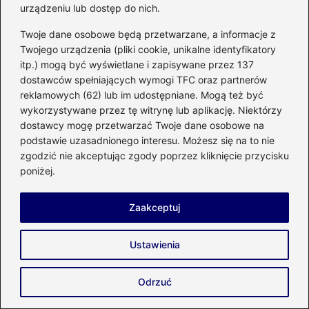
urządzeniu lub dostęp do nich.
domek 35m2? Sprawdź!
Twoje dane osobowe będą przetwarzane, a informacje z
Jak zbudować solidny fundament palowy
Twojego urządzenia (pliki cookie, unikalne identyfikatory
dla domu szkieletowego?
itp.) mogą być wyświetlane i zapisywane przez 137
dostawców spełniających wymogi TFC oraz partnerów
Jakie są rzeczywiste koszty budowy
reklamowych (62) lub im udostępniane. Mogą też być
domu Delicja? Przewodnik dla
wykorzystywane przez tę witrynę lub aplikację. Niektórzy
dostawcy mogę przetwarzać Twoje dane osobowe na
przyszłych inwestorów
podstawie uzasadnionego interesu. Możesz się na to nie
zgodzić nie akceptując zgody poprzez kliknięcie przycisku
Jakie są ukryte koszty budowy domku
poniżej.
drewnianego 25m2?
Jakie są rzeczywiste koszty budowy
Zaakceptuj
domu szkieletowego o powierzchni 120
m2?
Ustawienia
Ile trzeba zapłacić za budowę domu w
Odrzuć
stanie surowym zamkniętym?