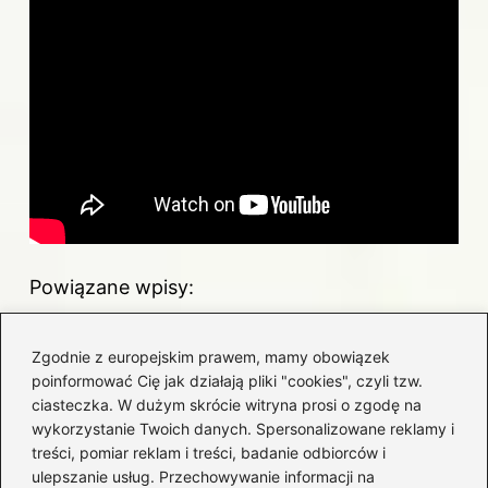
Powiązane wpisy:
Jakie są prawdziwe koszty budowy
Zgodnie z europejskim prawem, mamy obowiązek
garażu 200m2?
poinformować Cię jak działają pliki "cookies", czyli tzw.
ciasteczka. W dużym skrócie witryna prosi o zgodę na
Jak oszacować koszt budowy budynku –
wykorzystanie Twoich danych. Spersonalizowane reklamy i
przewodnik dla inwestorów
treści, pomiar reklam i treści, badanie odbiorców i
ulepszanie usług. Przechowywanie informacji na
Jaką cenę zapłacisz za fundament pod