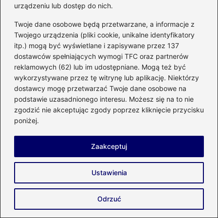
urządzeniu lub dostęp do nich.
Co warto wiedzieć o kosztach budowy
Twoje dane osobowe będą przetwarzane, a informacje z
skateparku?
Twojego urządzenia (pliki cookie, unikalne identyfikatory
itp.) mogą być wyświetlane i zapisywane przez 137
Koszt budowy drogi dojazdowej – na co
dostawców spełniających wymogi TFC oraz partnerów
warto zwrócić uwagę?
reklamowych (62) lub im udostępniane. Mogą też być
wykorzystywane przez tę witrynę lub aplikację. Niektórzy
Jak obliczyć ilość betonu dla stropu
dostawcy mogę przetwarzać Twoje dane osobowe na
Vector? Praktyczny przewodnik
podstawie uzasadnionego interesu. Możesz się na to nie
zgodzić nie akceptując zgody poprzez kliknięcie przycisku
Czy styropian jest skutecznym
poniżej.
materiałem wyciszającym?
Zaakceptuj
Jak właściwie wybrać rurę do
fundamentu, by zapewnić trwałość
Ustawienia
budowli?
Jak wznosić trwałe fundamenty z
Odrzuć
kamienia naturalnego?