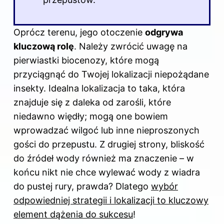
Oprócz terenu, jego otoczenie
odgrywa
kluczową rolę
. Należy zwrócić uwagę na
pierwiastki biocenozy, które mogą
przyciągnąć do Twojej lokalizacji niepożądane
insekty. Idealna lokalizacja to taka, która
znajduje się z daleka od zarośli, które
niedawno więdły; mogą one bowiem
wprowadzać wilgoć lub inne nieproszonych
gości do przepustu. Z drugiej strony, bliskość
do źródeł
wody
również ma znaczenie – w
końcu nikt nie chce wylewać wody z wiadra
do pustej rury, prawda? Dlatego
wybór
odpowiedniej strategii i lokalizacji to kluczowy
element dążenia do sukcesu
!