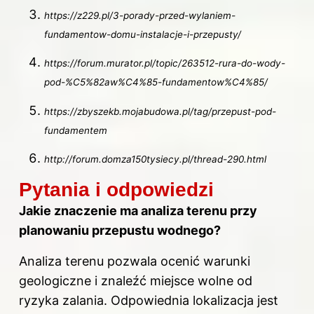
https://z229.pl/3-porady-przed-wylaniem-
fundamentow-domu-instalacje-i-przepusty/
https://forum.murator.pl/topic/263512-rura-do-wody-
pod-%C5%82aw%C4%85-fundamentow%C4%85/
https://zbyszekb.mojabudowa.pl/tag/przepust-pod-
fundamentem
http://forum.domza150tysiecy.pl/thread-290.html
Pytania i odpowiedzi
Jakie znaczenie ma analiza terenu przy
planowaniu przepustu wodnego?
Analiza terenu pozwala ocenić warunki
geologiczne i znaleźć miejsce wolne od
ryzyka zalania. Odpowiednia lokalizacja jest