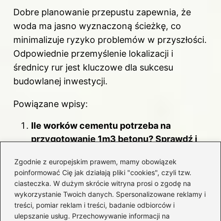
Dobre planowanie przepustu zapewnia, że
woda ma jasno wyznaczoną ścieżkę, co
minimalizuje ryzyko problemów w przyszłości.
Odpowiednie przemyślenie lokalizacji i
średnicy rur jest kluczowe dla sukcesu
budowlanej inwestycji.
Powiązane wpisy:
Ile worków cementu potrzeba na
przygotowanie 1m3 betonu? Sprawdź i
oblicz!
Zgodnie z europejskim prawem, mamy obowiązek
Sekrety układu oddechowego człowieka
poinformować Cię jak działają pliki "cookies", czyli tzw.
ciasteczka. W dużym skrócie witryna prosi o zgodę na
– jak jest zbudowany i jak działa?
wykorzystanie Twoich danych. Spersonalizowane reklamy i
treści, pomiar reklam i treści, badanie odbiorców i
Prosty przewodnik: jak skutecznie
ulepszanie usług. Przechowywanie informacji na
zamontować kotwy do betonu