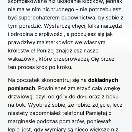
skomplikowane niż układanie klocków, jednak
nie ma w nim nic trudnego – nie potrzebujesz
być superbohaterem budownictwa, by sobie z
tym poradzić. Wystarczą chęci, kilka narzędzi
i odrobina cierpliwości, a poczujesz się jak
prawdziwy majsterkowicz we własnym
królestwie! Poniżej znajdziesz nasze
wskazówki, które przeprowadzą Cię przez
ten proces krok po kroku.
Na początek skoncentruj się na
dokładnych
pomiarach
. Powinieneś zmierzyć całą wnękę
drzwiową, czyli od góry do dołu oraz z boku
na bok. Wyobraź sobie, że robisz zdjęcie, lecz
niestety zapomniałeś telefonu! Pamiętaj o
marginesie podczas pomiarów, ponieważ
lepiej jest, gdy wymiary są nieco większe niż