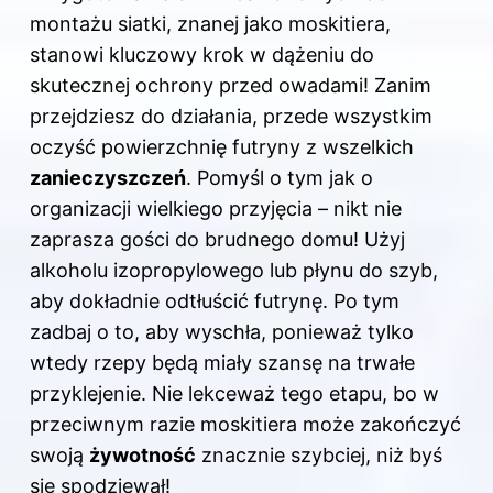
montażu
siatki, znanej jako moskitiera,
stanowi kluczowy krok w dążeniu do
skutecznej ochrony przed owadami! Zanim
przejdziesz do działania, przede wszystkim
oczyść powierzchnię futryny z wszelkich
zanieczyszczeń
. Pomyśl o tym jak o
organizacji wielkiego przyjęcia – nikt nie
zaprasza gości do brudnego domu! Użyj
alkoholu izopropylowego lub płynu do szyb,
aby dokładnie odtłuścić futrynę. Po tym
zadbaj o to, aby wyschła, ponieważ tylko
wtedy rzepy będą miały szansę na trwałe
przyklejenie. Nie lekceważ tego etapu, bo w
przeciwnym razie moskitiera może zakończyć
swoją
żywotność
znacznie szybciej, niż byś
się spodziewał!