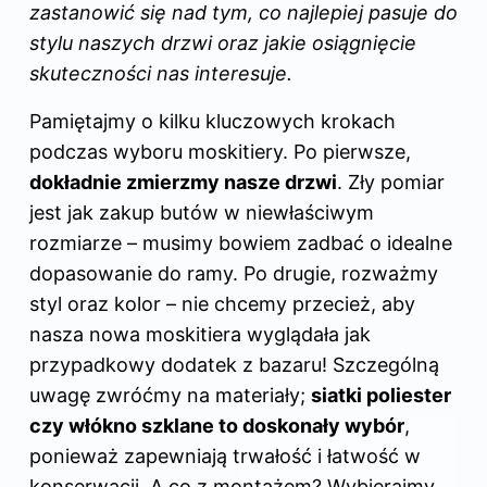
zastanowić się nad tym, co najlepiej pasuje do
stylu naszych drzwi oraz jakie osiągnięcie
skuteczności nas interesuje.
Pamiętajmy o kilku kluczowych krokach
podczas wyboru moskitiery. Po pierwsze,
dokładnie zmierzmy nasze
drzwi
. Zły pomiar
jest jak zakup butów w niewłaściwym
rozmiarze – musimy bowiem zadbać o idealne
dopasowanie do ramy. Po drugie, rozważmy
styl oraz kolor – nie chcemy przecież, aby
nasza nowa moskitiera wyglądała jak
przypadkowy dodatek z bazaru! Szczególną
uwagę zwróćmy na materiały;
siatki poliester
czy włókno szklane to doskonały wybór
,
ponieważ zapewniają trwałość i łatwość w
konserwacji. A co z montażem? Wybierajmy