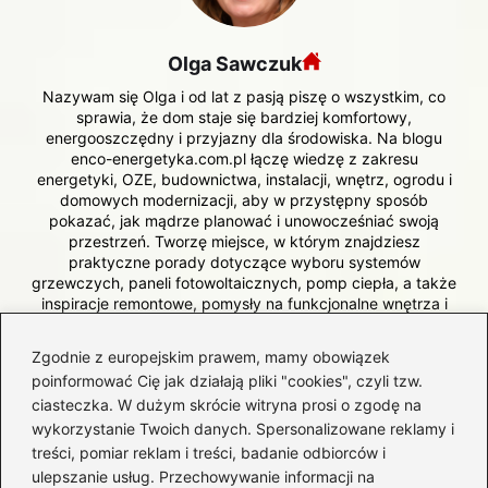
Olga Sawczuk
Nazywam się Olga i od lat z pasją piszę o wszystkim, co
sprawia, że dom staje się bardziej komfortowy,
energooszczędny i przyjazny dla środowiska. Na blogu
enco-energetyka.com.pl łączę wiedzę z zakresu
energetyki, OZE, budownictwa, instalacji, wnętrz, ogrodu i
domowych modernizacji, aby w przystępny sposób
pokazać, jak mądrze planować i unowocześniać swoją
przestrzeń. Tworzę miejsce, w którym znajdziesz
praktyczne porady dotyczące wyboru systemów
grzewczych, paneli fotowoltaicznych, pomp ciepła, a także
inspiracje remontowe, pomysły na funkcjonalne wnętrza i
wskazówki dla osób budujących lub modernizujących dom.
Zgodnie z europejskim prawem, mamy obowiązek
poinformować Cię jak działają pliki "cookies", czyli tzw.
←
Jak długo trwa budowa domu szkieletowego? Oto co
ciasteczka. W dużym skrócie witryna prosi o zgodę na
musisz wiedzieć
wykorzystanie Twoich danych. Spersonalizowane reklamy i
→
Stwórz własny inkubator do jaj: krok po kroku do
treści, pomiar reklam i treści, badanie odbiorców i
sukcesu hodowli
ulepszanie usług. Przechowywanie informacji na