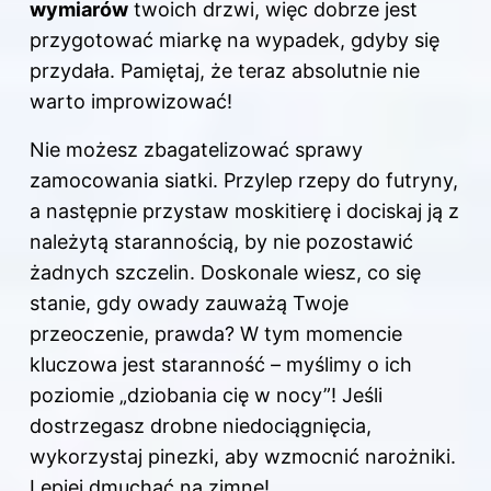
wymiarów
twoich drzwi, więc dobrze jest
przygotować miarkę na wypadek, gdyby się
przydała. Pamiętaj, że teraz absolutnie nie
warto improwizować!
Nie możesz zbagatelizować sprawy
zamocowania siatki. Przylep rzepy do futryny,
a następnie przystaw moskitierę i dociskaj ją z
należytą starannością, by nie pozostawić
żadnych szczelin. Doskonale wiesz, co się
stanie, gdy owady zauważą Twoje
przeoczenie, prawda? W tym momencie
kluczowa jest staranność – myślimy o ich
poziomie „dziobania cię w nocy”! Jeśli
dostrzegasz drobne niedociągnięcia,
wykorzystaj pinezki, aby wzmocnić narożniki.
Lepiej dmuchać na zimne!