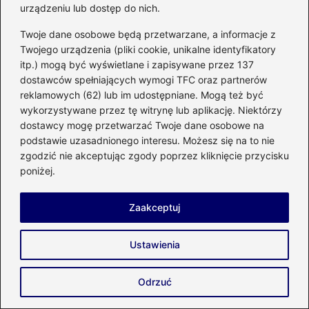
urządzeniu lub dostęp do nich.
Twoje dane osobowe będą przetwarzane, a informacje z
Twojego urządzenia (pliki cookie, unikalne identyfikatory
Dodaj komentarz
itp.) mogą być wyświetlane i zapisywane przez 137
dostawców spełniających wymogi TFC oraz partnerów
Twój adres email nie zostanie opublikowany.
reklamowych (62) lub im udostępniane. Mogą też być
Wymagane pola są oznaczone
*
wykorzystywane przez tę witrynę lub aplikację. Niektórzy
dostawcy mogę przetwarzać Twoje dane osobowe na
Komentarz
*
podstawie uzasadnionego interesu. Możesz się na to nie
zgodzić nie akceptując zgody poprzez kliknięcie przycisku
poniżej.
Zaakceptuj
Nazwa
*
Ustawienia
Odrzuć
Adres email
*